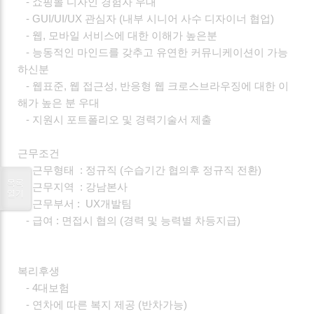
- 쇼핑몰 디자인 경험자 우대
- GUI/UI/UX 관심자 (내부 시니어 사수 디자이너 협업)
- 웹, 모바일 서비스에 대한 이해가 높은분
- 능동적인 마인드를 갖추고 유연한 커뮤니케이션이 가능
하신분
- 웹표준, 웹 접근성, 반응형 웹 크로스브라우징에 대한 이
해가 높은 분 우대
- 지원시 포트폴리오 및 경력기술서 제출
근무조건
- 근무형태 : 정규직 (수습기간 협의후 정규직 전환)
목록
- 근무지역 : 강남본사
열기
- 근무부서 : UX개발팀
- 급여 : 면접시 협의 (경력 및 능력별 차등지급)
복리후생
- 4대보험
- 연차에 따른 복지 제공 (반차가능)