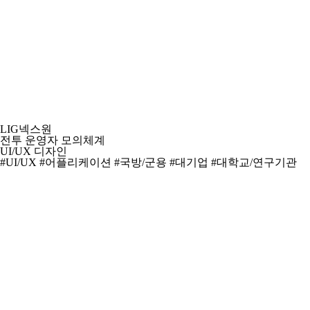
LIG넥스원
전투 운영자 모의체계
UI/UX 디자인
#UI/UX
#어플리케이션
#국방/군용
#대기업
#대학교/연구기관