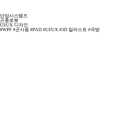
단암시스템즈
곤충로봇
UI/UX 디자인
#WPF
#군사용
#PAD
#UI/UX
#3D 일러스트
#국방