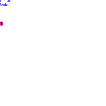
Contact
Order
© k2s0o2d0e0s1i0g1n. ALL RIGHTS RESERVED.