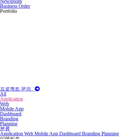
Newsroom
Business Order
Portfolio
프로젝트 문의
All
Application
Web
Mobile App
Dashboard
Branding
Planning
분류
Application
Web
Mobile App
Dashboard
Branding
Planning
이레씨즈