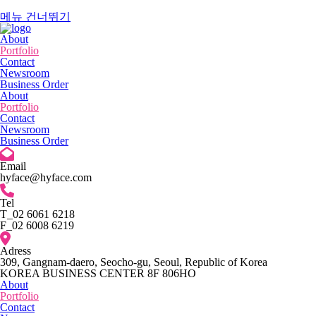
메뉴 건너뛰기
About
Portfolio
Contact
Newsroom
Business Order
About
Portfolio
Contact
Newsroom
Business Order
Email
hyface@hyface.com
Tel
T_02 6061 6218
F_02 6008 6219
Adress
309, Gangnam-daero, Seocho-gu, Seoul, Republic of Korea
KOREA BUSINESS CENTER 8F 806HO
About
Portfolio
Contact